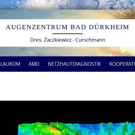
Skip
to
AUGENZENTRUM BAD DÜRKHEIM
content
Dres. Zaczkiewicz - Curschmann
GLAUKOM
AMD
NETZHAUTDIAGNOSTIK
KOOPERAT